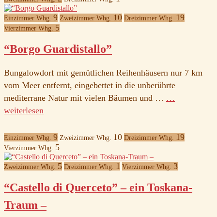
9
10
19
Einzimmer Whg.
Zweizimmer Whg.
Dreizimmer Whg.
5
Vierzimmer Whg.
“Borgo Guardistallo”
Bungalowdorf mit gemütlichen Reihenhäusern nur 7 km
vom Meer entfernt, eingebettet in die unberührte
mediterrane Natur mit vielen Bäumen und …
…
weiterlesen
9
10
19
Einzimmer Whg.
Zweizimmer Whg.
Dreizimmer Whg.
5
Vierzimmer Whg.
5
1
3
Zweizimmer Whg.
Dreizimmer Whg.
Vierzimmer Whg.
“Castello di Querceto” – ein Toskana-
Traum –