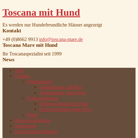
Toscana mit Hund
Es werden nur Hundefreundliche Häuser angezeigt
Kontakt
+49 (0)8662 9913
info@toscana-mare.de
Toscana Mare mit Hund
Ihr Toscanaspezialist seit 1999
News
Start
Objekte
Ferienhäuser
Ferienhäuser mit Pool
Ferienhäuser ohne Pool
Ferienwohnung
Ferienwohnung mit Pool
Ferienwohnung ohne Pool
Hotel
Reiseversicherung
Impressum
Datenschutzerklärung