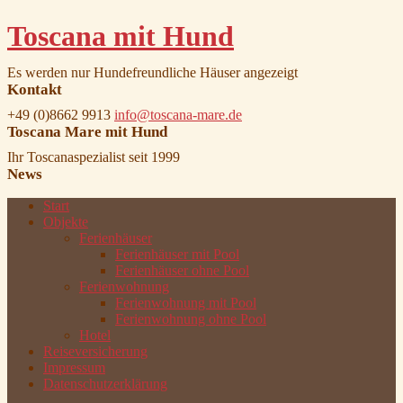
Toscana mit Hund
Es werden nur Hundefreundliche Häuser angezeigt
Kontakt
+49 (0)8662 9913
info@toscana-mare.de
Toscana Mare mit Hund
Ihr Toscanaspezialist seit 1999
News
Start
Objekte
Ferienhäuser
Ferienhäuser mit Pool
Ferienhäuser ohne Pool
Ferienwohnung
Ferienwohnung mit Pool
Ferienwohnung ohne Pool
Hotel
Reiseversicherung
Impressum
Datenschutzerklärung