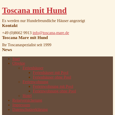
Toscana mit Hund
Es werden nur Hundefreundliche Häuser angezeigt
Kontakt
+49 (0)8662 9913
info@toscana-mare.de
Toscana Mare mit Hund
Ihr Toscanaspezialist seit 1999
News
Start
Objekte
Ferienhäuser
Ferienhäuser mit Pool
Ferienhäuser ohne Pool
Ferienwohnung
Ferienwohnung mit Pool
Ferienwohnung ohne Pool
Hotel
Reiseversicherung
Impressum
Datenschutzerklärung