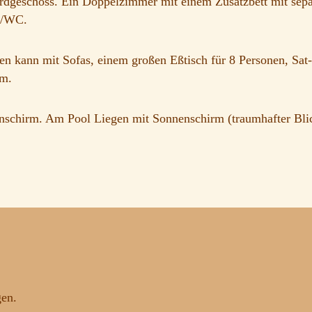
rdgeschoss. Ein Doppelzimmer mit einem Zusatzbett mit sep
e/WC.
n kann mit Sofas, einem großen Eßtisch für 8 Personen, Sat
vm.
nenschirm. Am Pool Liegen mit Sonnenschirm (traumhafter Bli
gen.