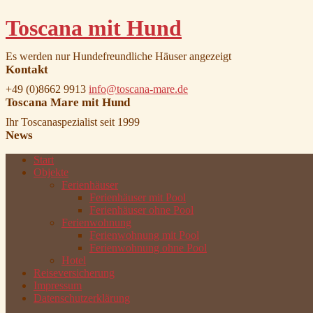
Toscana mit Hund
Es werden nur Hundefreundliche Häuser angezeigt
Kontakt
+49 (0)8662 9913
info@toscana-mare.de
Toscana Mare mit Hund
Ihr Toscanaspezialist seit 1999
News
Start
Objekte
Ferienhäuser
Ferienhäuser mit Pool
Ferienhäuser ohne Pool
Ferienwohnung
Ferienwohnung mit Pool
Ferienwohnung ohne Pool
Hotel
Reiseversicherung
Impressum
Datenschutzerklärung