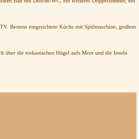
araten Bad mit Dusche/WC, ein weiteres Doppelzimmer, ein
-TV. Bestens eingerichtete Küche mit Spülmaschine, großem
ck über die toskanischen Hügel aufs Meer und die Inseln