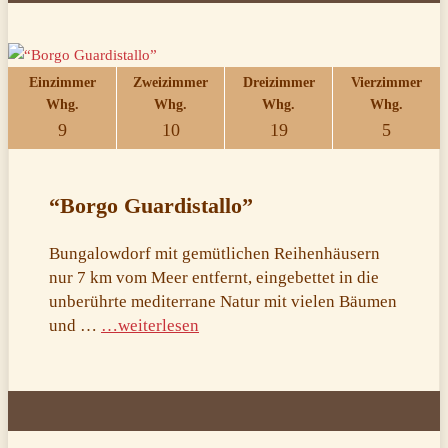
Einzimmer
Zweizimmer
Dreizimmer
Vierzimmer
Whg.
Whg.
Whg.
Whg.
9
10
19
5
“Borgo Guardistallo”
Bungalowdorf mit gemütlichen Reihenhäusern
nur 7 km vom Meer entfernt, eingebettet in die
unberührte mediterrane Natur mit vielen Bäumen
und …
…weiterlesen