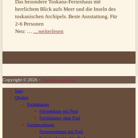
Das besondere Toskana-Ferienhaus mit
herrlichem Blick aufs Meer und die Inseln des
toskanischen Archipels. Beste Ausstattung. Für
2-6 Personen
Neu: …
…weiterlesen
Copyright ©
2026
·
Toscana mit Hund
Start
Objekte
Ferienhäuser
Ferienhäuser mit Pool
Ferienhäuser ohne Pool
Ferienwohnung
Ferienwohnung mit Pool